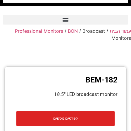
Professional Monitors
/
BON
/ Broadcast
/
עמוד הבית
Frame Grabber
Monitors
Industrial Camera
Professional Monitors
PTZ Confrence Camera
BEM-182
C-Mount Lenss
Professional Video Equipment
18.5" LED broadcast monitor
Visualizer
Fiber Optic
לפרטים נוספים
AV over IP