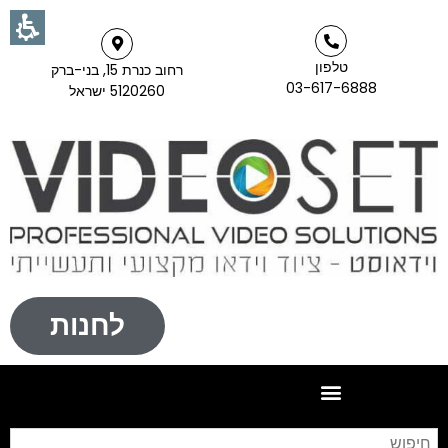
טלפון
רחוב כנרת 15, בני-ברק
03-617-6888
5120260 ישראל
לחנות
חי