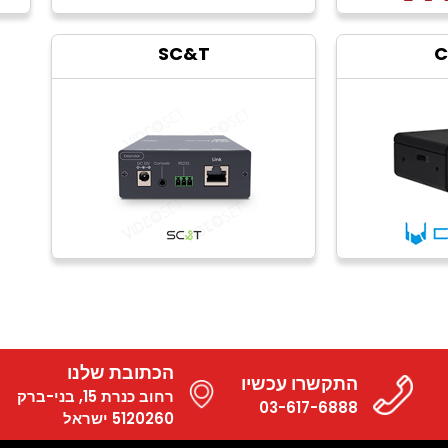
SC&T
C
הכתובת שלנו
התקשרו עכשיו
רחוב כנרת 15, בני-ברק
03-617-6888
5120260 ישראל