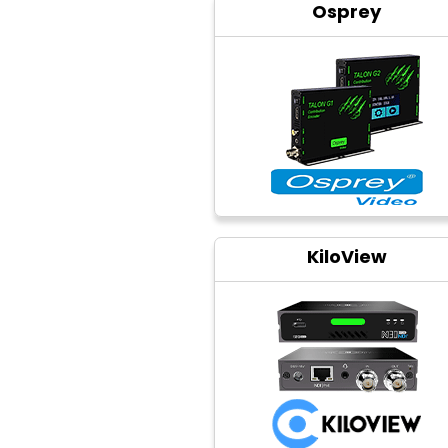
Osprey
KiloView