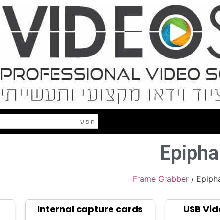
Epipha
Frame Grabber
/ Epiph
n
Internal capture cards
USB Vid