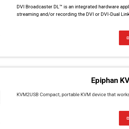
DVI Broadcaster DL™ is an integrated hardware appl
streaming and/or recording the DVI or DVI-Dual Link
ם
Epiphan K
KVM2USB Compact, portable KVM device that works
ם