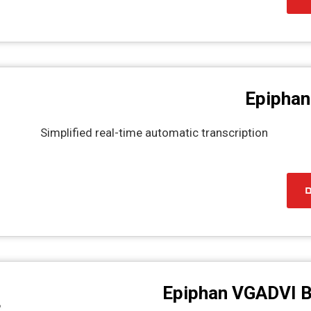
Epiphan
Simplified real-time automatic transcription
ם
Epiphan VGADVI B