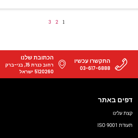
3
2
1
הכתובת שלנו
התקשרו עכשיו
רחוב כנרת 15, בני-ברק
03-617-6888
5120260 ישראל
דפים באתר
קצת עלינו
תעודת ISO 9001
קובץ