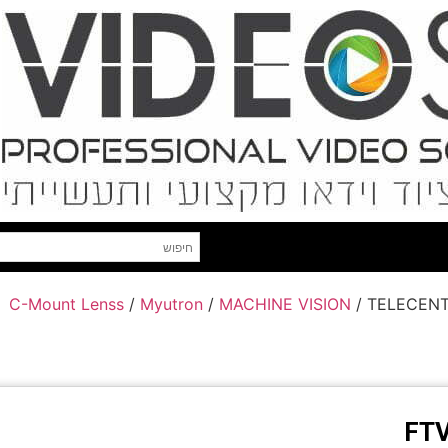
C-Mount Lenss
/
Myutron
/
MACHINE VISION
/ TELECENT
FTV