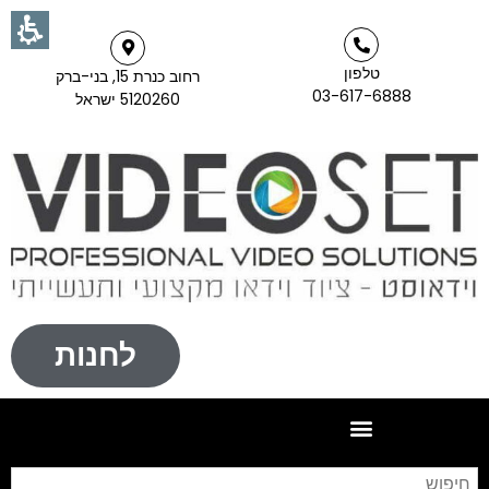
טלפון
רחוב כנרת 15, בני-ברק
03-617-6888
5120260 ישראל
לחנות
חי