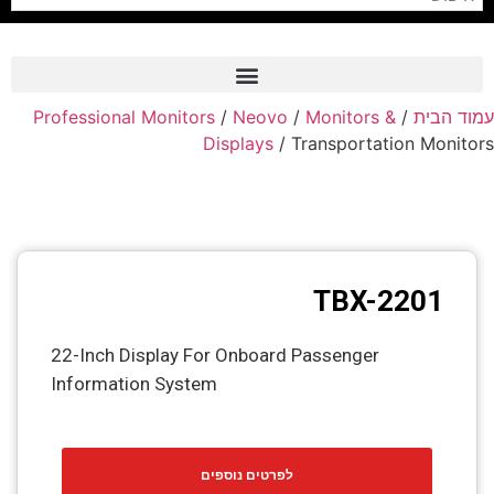
Professional Monitors
/
Neovo
/
Monitors &
/
עמוד הבית
Frame Grabber
Displays
/ Transportation Monitors
Industrial Camera
Professional Monitors
PTZ Confrence Camera
TBX-2201
C-Mount Lenss
Professional Video Equipment
22-Inch Display For Onboard Passenger
Information System
Visualizer
Fiber Optic
לפרטים נוספים
AV over IP