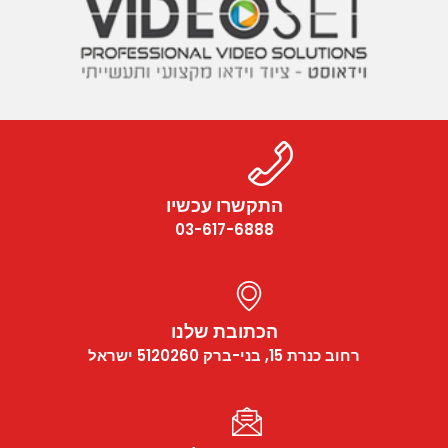
התקשרו עכשיו
03-617-6888
הכתובת שלנו
רחוב כנרת 15, בני-ברק 5120260 ישראל