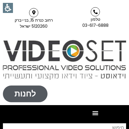
טלפון
רחוב כנרת 15, בני-ברק
03-617-6888
5120260 ישראל
לחנות
חי