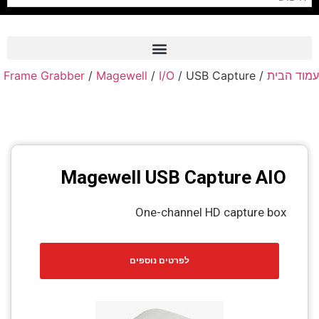
Frame Grabber
/
Magewell
/
I/O
/ USB Capture
/
עמוד הבית
Frame Grabber
Industrial Camera
Professional Monitors
PTZ Confrence Camera
Magewell USB Capture AIO
C-Mount Lenss
One-channel HD capture box
Professional Video Equipment
Visualizer
לפרטים נוספים
Fiber Optic
AV over IP