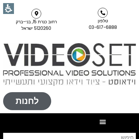
טלפון
רחוב כנרת 15, בני-ברק
03-617-6888
5120260 ישראל
לחנות
חי