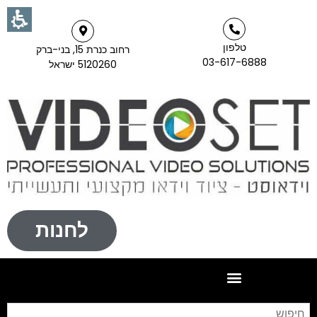
טלפון
רחוב כנרת 15, בני-ברק
03-617-6888
5120260 ישראל
לחנות
חי