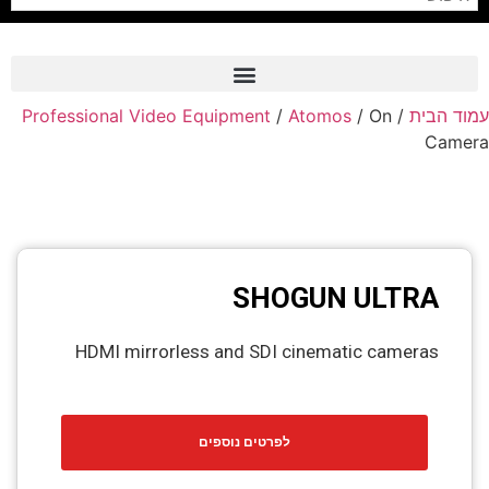
Professional Video Equipment
/
Atomos
/ On
/
עמוד הבית
Frame Grabber
Camera
Industrial Camera
Professional Monitors
PTZ Confrence Camera
SHOGUN ULTRA
C-Mount Lenss
Professional Video Equipment
HDMI mirrorless and SDI cinematic cameras
Visualizer
Fiber Optic
לפרטים נוספים
AV over IP