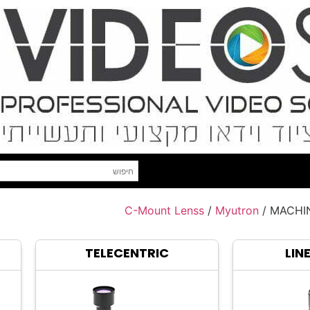
C-Mount Lenss
/
Myutron
/ MACHIN
TELECENTRIC
LIN