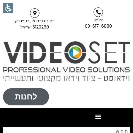
טלפון
רחוב כנרת 15, בני-ברק
03-617-6888
5120260 ישראל
לחנות
חי