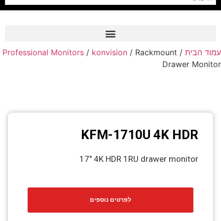
Professional Monitors
/
konvision
/ Rackmount
/
עמוד הבית
Frame Grabber
Drawer Monitor
Industrial Camera
Professional Monitors
PTZ Confrence Camera
KFM-1710U 4K HDR
C-Mount Lenss
Professional Video Equipment
17" 4K HDR 1RU drawer monitor
Visualizer
Fiber Optic
לפרטים נוספים
AV over IP