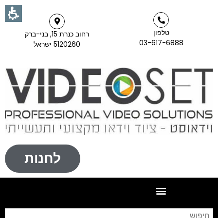
טלפון
רחוב כנרת 15, בני-ברק
03-617-6888
5120260 ישראל
לחנות
חי