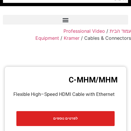
Professional Video
/
עמוד הבית
Frame Grabber
Equipment
/
Kramer
/ Cables & Connectors
Industrial Camera
Professional Monitors
PTZ Confrence Camera
C-MHM/MHM
C-Mount Lenss
Professional Video Equipment
Flexible High–Speed HDMI Cable with Ethernet
Visualizer
Fiber Optic
לפרטים נוספים
AV over IP