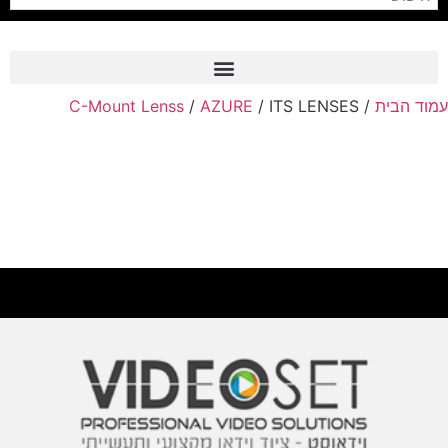
עמוד הבית
/
/ ITS LENSES
AZURE
/
C-Mount Lenss
Frame Grabber
Industrial Camera
Professional Monitors
PTZ Confrence Camera
C-Mount Lenss
Professional Video Equipment
Visualizer
Fiber Optic
AV over IP