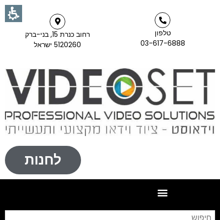
טלפון
רחוב כנרת 15, בני-ברק
03-617-6888
5120260 ישראל
לחנות
חי