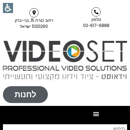
טלפון
רחוב כנרת 15, בני-ברק
03-617-6888
5120260 ישראל
לחנות
חי