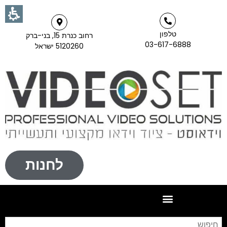
טלפון
רחוב כנרת 15, בני-ברק
03-617-6888
5120260 ישראל
לחנות
חי