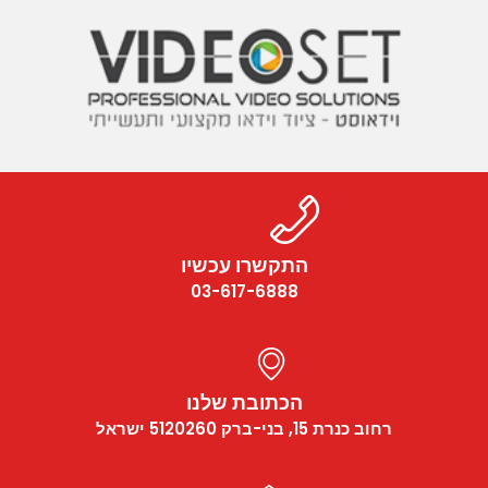
התקשרו עכשיו
03-617-6888
הכתובת שלנו
רחוב כנרת 15, בני-ברק 5120260 ישראל