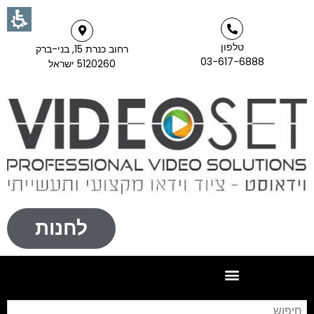
טלפון
רחוב כנרת 15, בני-ברק
03-617-6888
5120260 ישראל
לחנות
חי