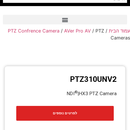
PTZ Confrence Camera
/
AVer Pro AV
/ PTZ
/
עמוד הבית
Frame Grabber
Cameras
Industrial Camera
Professional Monitors
PTZ Confrence Camera
PTZ310UNV2
C-Mount Lenss
Professional Video Equipment
®
NDI
|HX3 PTZ Camera
Visualizer
לפרטים נוספים
Fiber Optic
AV over IP