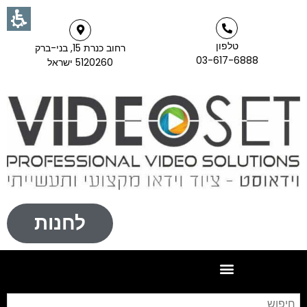
טלפון
רחוב כנרת 15, בני-ברק
03-617-6888
5120260 ישראל
לחנות
חי