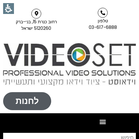
טלפון
רחוב כנרת 15, בני-ברק
03-617-6888
5120260 ישראל
לחנות
חי