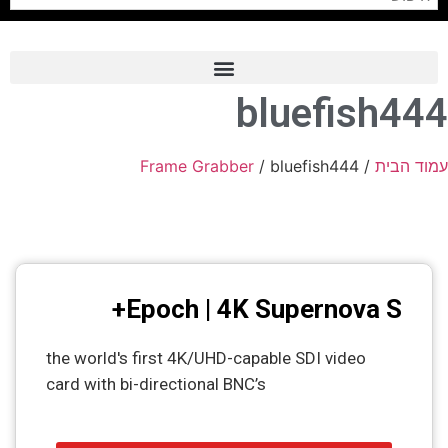
bluefish444
Frame Grabber
Industrial Camera
עמוד הבית
/
/ bluefish444
Frame Grabber
Professional Monitors
PTZ Confrence Camera
C-Mount Lenss
Epoch | 4K Supernova S+
Professional Video Equipment
Visualizer
the world's first 4K/UHD-capable SDI video
card with bi-directional BNC’s
Fiber Optic
AV over IP