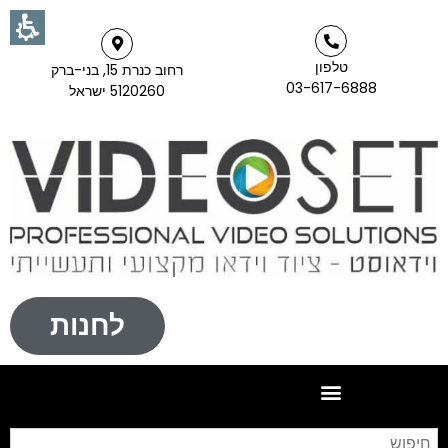
טלפון
רחוב כנרת 15, בני-ברק
03-617-6888
5120260 ישראל
לחנות
חי