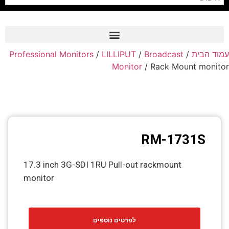
Professional Monitors
/
LILLIPUT
/
Broadcast
/
עמוד הבית
Frame Grabber
Monitor
/ Rack Mount monitor
Industrial Camera
Professional Monitors
PTZ Confrence Camera
RM-1731S
C-Mount Lenss
Professional Video Equipment
17.3 inch 3G-SDI 1RU Pull-out rackmount
monitor
Visualizer
Fiber Optic
לפרטים נוספים
AV over IP