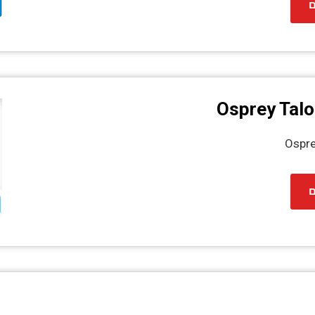
ם
Osprey Tal
Ospre
ם