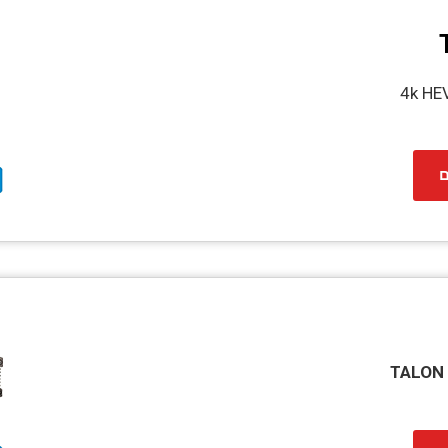
4k HE
ם
TALON