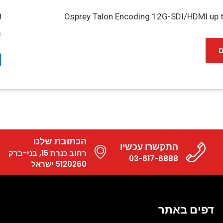
Osprey Talon Encoding 12G-SDI/HDMI up
ם
הכתובת שלנו
התקשרו עכשיו
רחוב כנרת 15, בני-ברק
03-617-6888
5120260 ישראל
דפים באתר