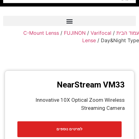
C-Mount Lenss
/
FUJINON
/
Varifocal
/
עמוד הבית
Frame Grabber
Lense
/ Day&Night Type
Industrial Camera
Professional Monitors
PTZ Confrence Camera
NearStream VM33
C-Mount Lenss
Professional Video Equipment
Innovative 10X Optical Zoom Wireless
Streaming Camera
Visualizer
Fiber Optic
לפרטים נוספים
AV over IP