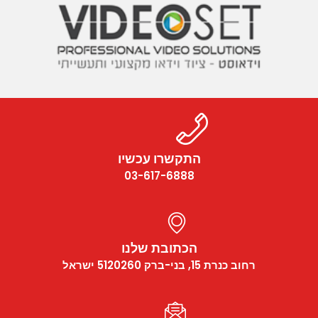
התקשרו עכשיו
03-617-6888
הכתובת שלנו
רחוב כנרת 15, בני-ברק 5120260 ישראל