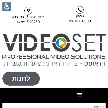
טלפון
רחוב כנרת 15, בני-ברק
03-617-6888
5120260 ישראל
לחנות
חי