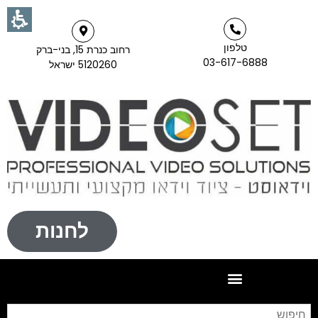
טלפון
רחוב כנרת 15, בני-ברק
03-617-6888
5120260 ישראל
לחנות
חי