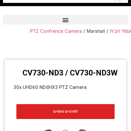
PTZ Confrence Camera
/ Marshall
/
עמוד הבית
Frame Grabber
Industrial Camera
Professional Monitors
PTZ Confrence Camera
CV730-ND3 / CV730-ND3W
C-Mount Lenss
30x UHD60 NDI|HX3 PTZ Camera
Professional Video Equipment
Visualizer
לפרטים נוספים
Fiber Optic
AV over IP