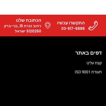
הכתובת שלנו
התקשרו עכשיו
רחוב כנרת 15, בני-ברק
03-617-6888
5120260 ישראל
דפים באתר
קצת עלינו
תעודת ISO 9001
קובץ
מסוג
PDF