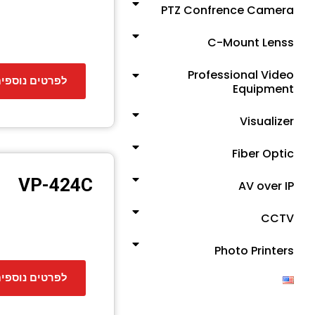
PTZ Confrence Camera
C-Mount Lenss
Professional Video
לפרטים נוספי
Equipment
Visualizer
Fiber Optic
VP-424C
AV over IP
CCTV
e
Photo Printers
לפרטים נוספי