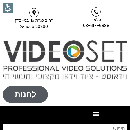
טלפון
רחוב כנרת 15, בני-ברק
03-617-6888
5120260 ישראל
לחנות
חי