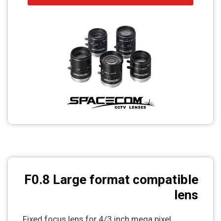
CCTV
Photo Printers
F0.8 Large format compatible
lens
Fixed focus lens for 4/3 inch mega pixel