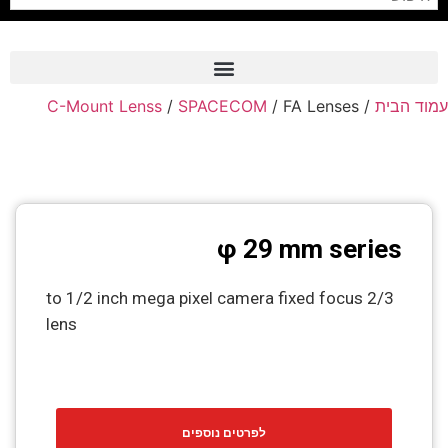
C-Mount Lenss
/
SPACECOM
/ FA Lenses
/
עמוד הבית
Frame Grabber
Industrial Camera
Professional Monitors
PTZ Confrence Camera
φ 29 mm series
C-Mount Lenss
2/3 to 1/2 inch mega pixel camera fixed focus
Professional Video Equipment
lens
Visualizer
Fiber Optic
AV over IP
לפרטים נוספים