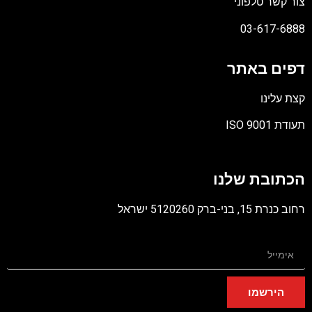
צור קשר טלפוני
03-617-6888
דפים באתר
קצת עלינו
תעודת ISO 9001
קובץ
מסוג
הכתובת שלנו
PDF
רחוב כנרת 15, בני-ברק 5120260 ישראל
הירשמו