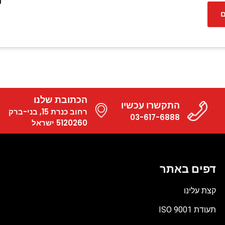
ם
הכתובת שלנו
התקשרו עכשיו
רחוב כנרת 15, בני-ברק
03-617-6888
5120260 ישראל
דפים באתר
קצת עלינו
תעודת ISO 9001
קובץ