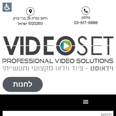
טלפון
רחוב כנרת 15, בני-ברק
03-617-6888
5120260 ישראל
לחנות
חי