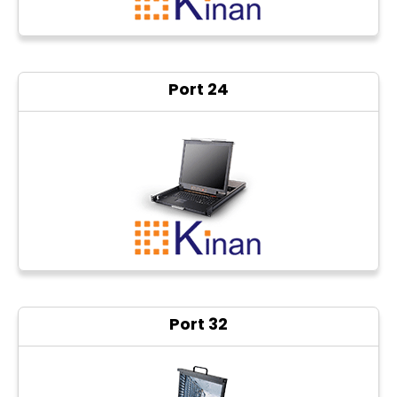
Port 24
32 Port