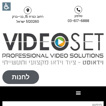
טלפון
רחוב כנרת 15, בני-ברק
03-617-6888
5120260 ישראל
לחנות
חי