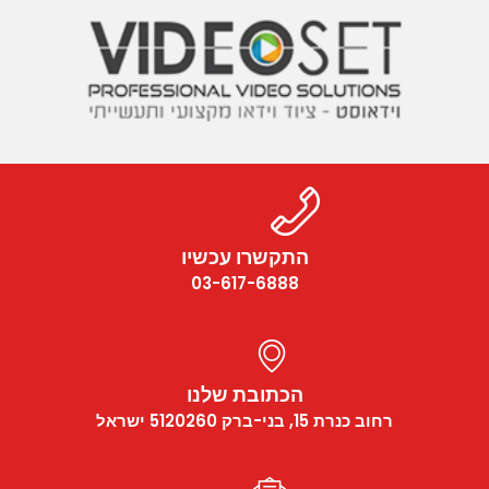
התקשרו עכשיו
03-617-6888
הכתובת שלנו
רחוב כנרת 15, בני-ברק 5120260 ישראל