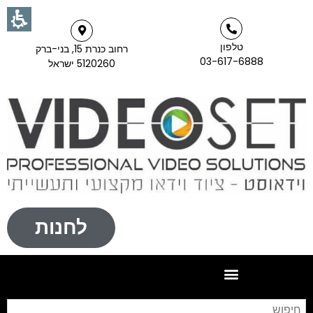
טלפון
רחוב כנרת 15, בני-ברק
03-617-6888
5120260 ישראל
לחנות
חי