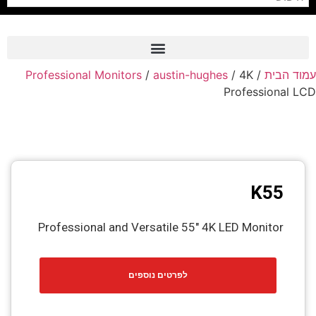
Professional Monitors
/
austin-hughes
/ 4K
/
עמוד הבית
Frame Grabber
Professional LCD
Industrial Camera
Professional Monitors
PTZ Confrence Camera
K55
C-Mount Lenss
Professional Video Equipment
Professional and Versatile 55″ 4K LED Monitor
Visualizer
לפרטים נוספים
Fiber Optic
AV over IP