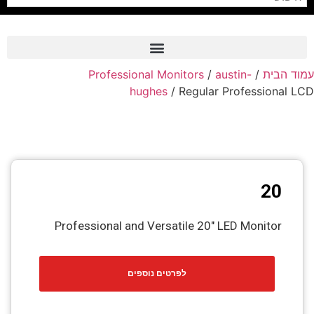
Professional Monitors
/
austin-
/
עמוד הבית
Frame Grabber
hughes
/ Regular Professional LCD
Industrial Camera
Professional Monitors
PTZ Confrence Camera
20
C-Mount Lenss
Professional Video Equipment
Professional and Versatile 20″ LED Monitor
Visualizer
לפרטים נוספים
Fiber Optic
AV over IP