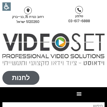
טלפון
רחוב כנרת 15, בני-ברק
03-617-6888
5120260 ישראל
לחנות
חי