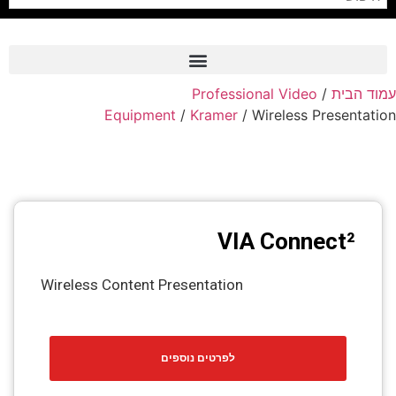
Professional Video
/
עמוד הבית
Frame Grabber
Equipment
/
Kramer
/ Wireless Presentation
Industrial Camera
Professional Monitors
PTZ Confrence Camera
VIA Connect²
C-Mount Lenss
Professional Video Equipment
Wireless Content Presentation
Visualizer
Fiber Optic
לפרטים נוספים
AV over IP