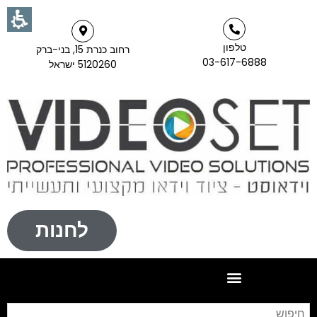
טלפון
רחוב כנרת 15, בני-ברק
03-617-6888
5120260 ישראל
לחנות
חי