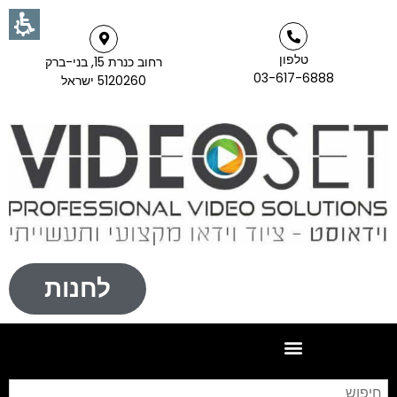
טלפון
רחוב כנרת 15, בני-ברק
03-617-6888
5120260 ישראל
לחנות
חי