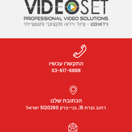
התקשרו עכשיו
03-617-6888
הכתובת שלנו
רחוב כנרת 15, בני-ברק 5120260 ישראל