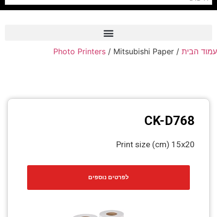
עמוד הבית
/
/ Mitsubishi Paper
Photo Printers
Frame Grabber
Industrial Camera
Professional Monitors
PTZ Confrence Camera
CK-D768
C-Mount Lenss
Print size (cm) 15x20
Professional Video Equipment
Visualizer
לפרטים נוספים
Fiber Optic
AV over IP