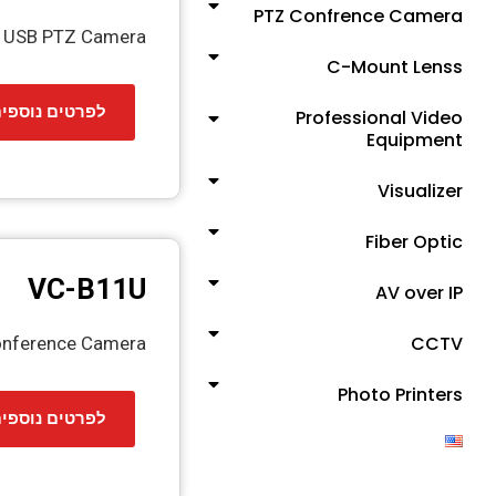
PTZ Confrence Camera
D USB PTZ Camera
C-Mount Lenss
לפרטים נוספי
Professional Video
Equipment
Visualizer
Fiber Optic
VC-B11U
AV over IP
CCTV
onference Camera
Photo Printers
לפרטים נוספי