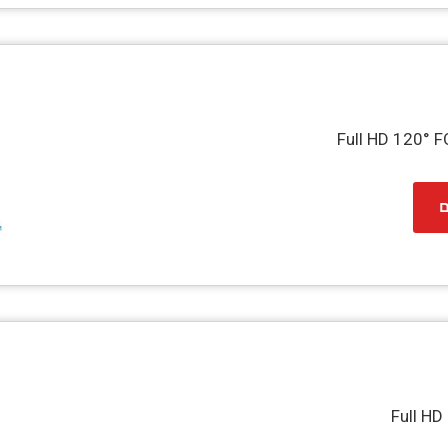
Full HD 120°
ם
Full H