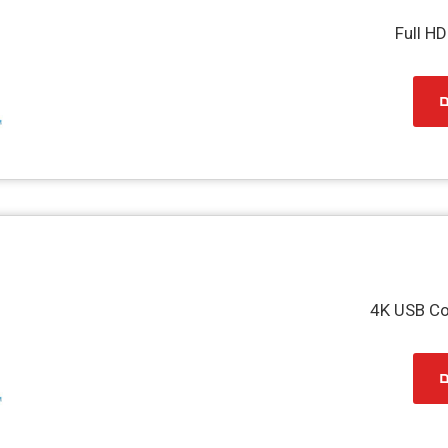
Full H
ם
4K USB C
ם