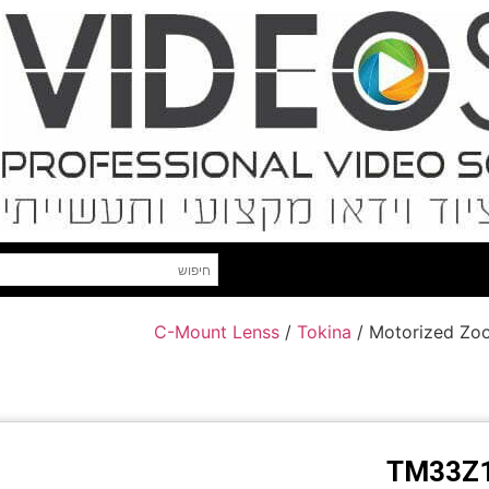
C-Mount Lenss
/
Tokina
/ Motorized Zo
TM33Z1