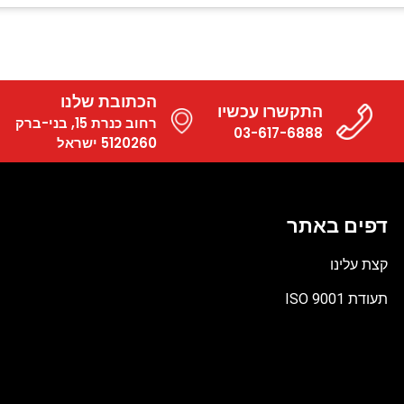
הכתובת שלנו
התקשרו עכשיו
רחוב כנרת 15, בני-ברק
03-617-6888
5120260 ישראל
דפים באתר
קצת עלינו
תעודת ISO 9001
קובץ
מסוג
PDF