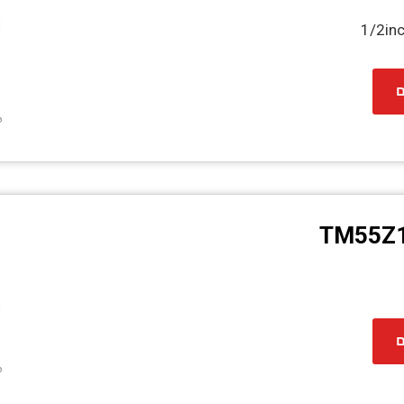
1/2in
ם
TM55Z1
ם