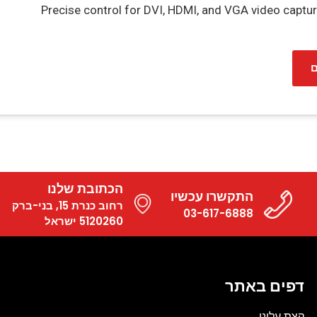
Precise control for DVI, HDMI, and VGA video captu
ם
הכתובת שלנו
התקשרו עכשיו
רחוב כנרת 15, בני-ברק
03-617-6888
5120260 ישראל
דפים באתר
קצת עלינו