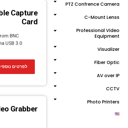
PTZ Confrence Camera
ble Capture
C-Mount Lenss
Card
Professional Video
 from BNC
Equipment
ia USB 3.0
Visualizer
Fiber Optic
לפרטים נוספי
AV over IP
CCTV
Photo Printers
deo Grabber