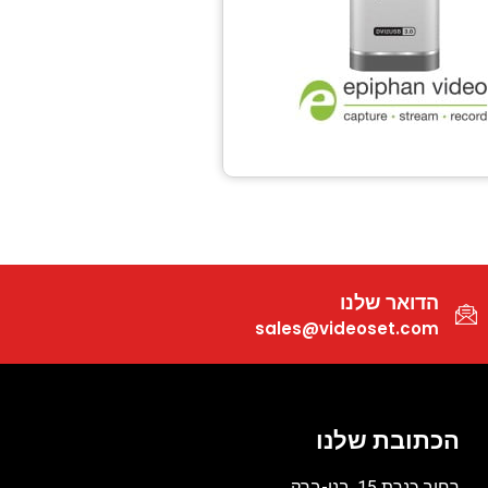
הדואר שלנו
sales@videoset.com
הכתובת שלנו
רחוב כנרת 15, בני-ברק