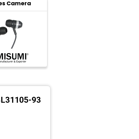
es Camera
BL31105-93