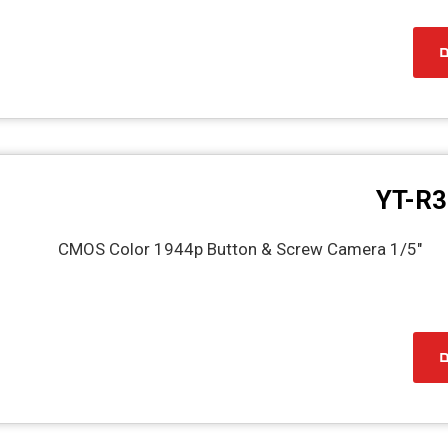
ם
YT-R
1/5″ CMOS Color 1944p Button & Screw Camera
ם