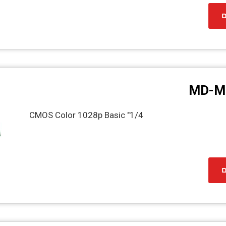
ם
MD-M
1/4" CMOS Color 1028p Basic
ם