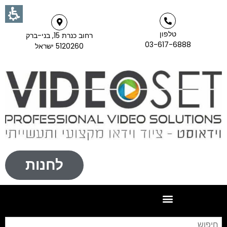
טלפון
רחוב כנרת 15, בני-ברק
03-617-6888
5120260 ישראל
לחנות
חי