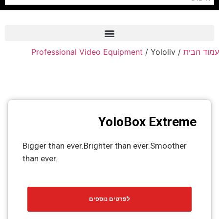
Professional Video Equipment
/ Yololiv
/
עמוד הבית
Frame Grabber
Industrial Camera
Professional Monitors
PTZ Confrence Camera
YoloBox Extreme
C-Mount Lenss
Bigger than ever.Brighter than ever.Smoother
Professional Video Equipment
than ever.
Visualizer
Fiber Optic
לפרטים נוספים
AV over IP