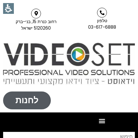
טלפון
רחוב כנרת 15, בני-ברק
03-617-6888
5120260 ישראל
לחנות
חי