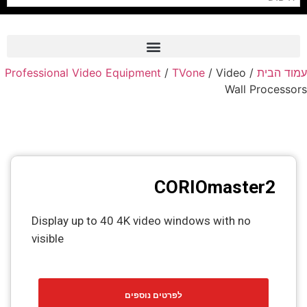
עמוד הבית
/
/ Video
TVone
/
Professional Video Equipment
Frame Grabber
Wall Processors
Industrial Camera
Professional Monitors
PTZ Confrence Camera
CORIOmaster2
C-Mount Lenss
Professional Video Equipment
Display up to 40 4K video windows with no
visible
Visualizer
Fiber Optic
לפרטים נוספים
AV over IP