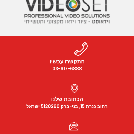
התקשרו עכשיו
03-617-6888
הכתובת שלנו
רחוב כנרת 15, בני-ברק 5120260 ישראל