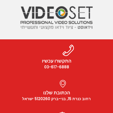
התקשרו עכשיו
03-617-6888
הכתובת שלנו
רחוב כנרת 15, בני-ברק 5120260 ישראל