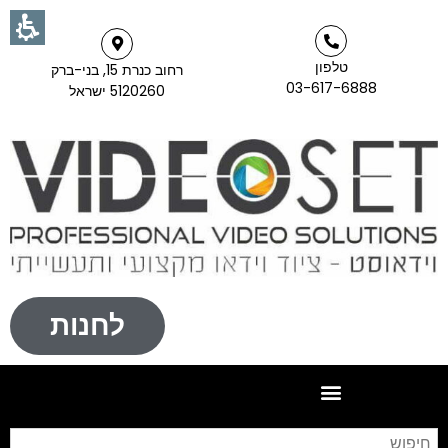
טלפון
רחוב כנרת 15, בני-ברק
03-617-6888
5120260 ישראל
לחנות
חי