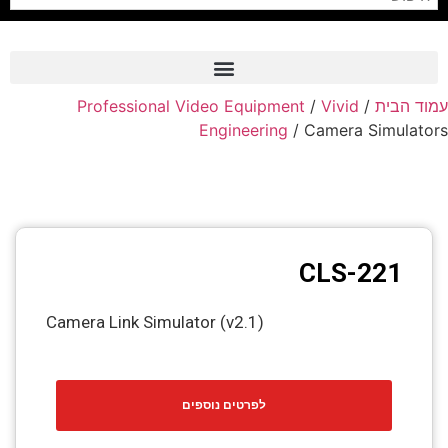
עמוד הבית
/
Vivid
/
Professional Video Equipment
Frame Grabber
Engineering
/ Camera Simulators
Industrial Camera
Professional Monitors
PTZ Confrence Camera
CLS-221
C-Mount Lenss
Professional Video Equipment
Camera Link Simulator (v2.1)
Visualizer
Fiber Optic
לפרטים נוספים
AV over IP