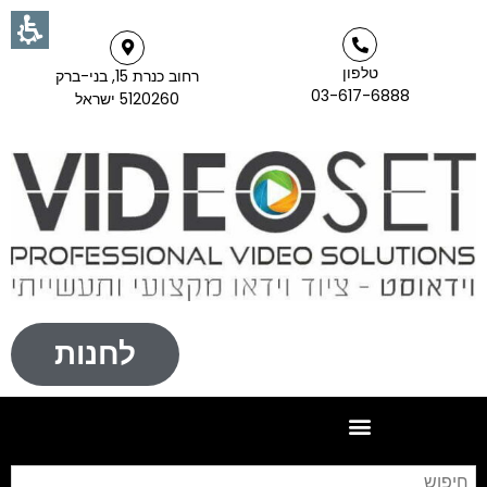
טלפון
רחוב כנרת 15, בני-ברק
03-617-6888
5120260 ישראל
לחנות
חי