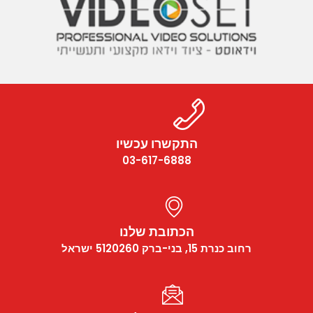
התקשרו עכשיו
03-617-6888
הכתובת שלנו
רחוב כנרת 15, בני-ברק 5120260 ישראל