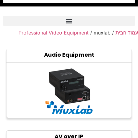
Professional Video Equipment
/ muxlab
/
עמוד הבית
Frame Grabber
Industrial Camera
Audio Equipment
Professional Monitors
PTZ Confrence Camera
C-Mount Lenss
Professional Video Equipment
Visualizer
Fiber Optic
AV over IP
AV over IP