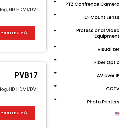
PTZ Confrence Camera
alog, HD HDMI/DVI
C-Mount Lenss
Professional Video
לפרטים נוספי
Equipment
Visualizer
Fiber Optic
PVB17
AV over IP
CCTV
alog, HD HDMI/DVI
Photo Printers
לפרטים נוספי