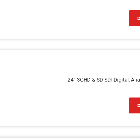
ם
24” 3GHD & SD SDI Digital, An
ם