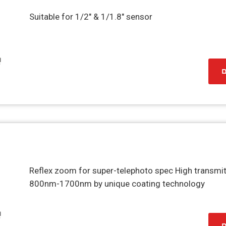
Suitable for 1/2" & 1/1.8" sensor
ם
Reflex zoom for super-telephoto spec High transmi
800nm-1700nm by unique coating technology
ם