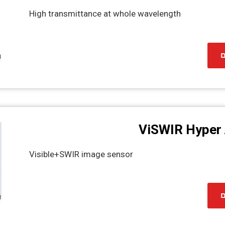
High transmittance at whole wavelength
ם
ViSWIR Hyper 
Visible+SWIR image sensor
ם