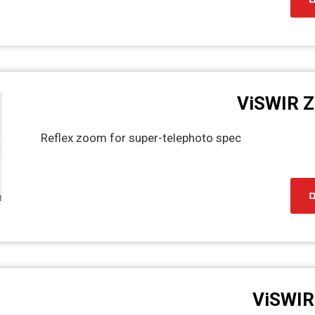
ViSWIR Z
Reflex zoom for super-telephoto spec
ם
ViSWIR 