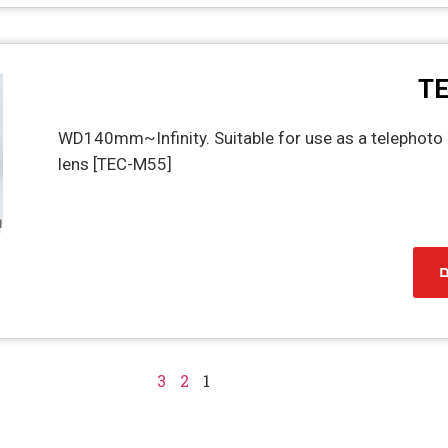
TE
WD140mm~Infinity. Suitable for use as a telephoto
lens [TEC-M55]
ם
3
2
1