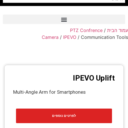
PTZ Confrence
/
עמוד הבית
Frame Grabber
Camera
/
IPEVO
/ Communication Tools
Industrial Camera
Professional Monitors
PTZ Confrence Camera
IPEVO Uplift
C-Mount Lenss
Professional Video Equipment
Multi-Angle Arm for Smartphones
Visualizer
Fiber Optic
לפרטים נוספים
AV over IP