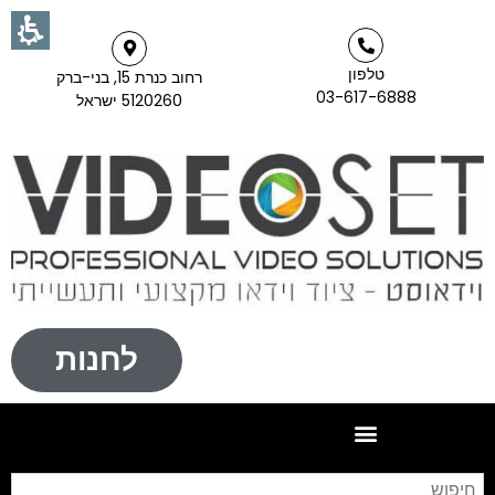
טלפון
רחוב כנרת 15, בני-ברק
03-617-6888
5120260 ישראל
לחנות
חי