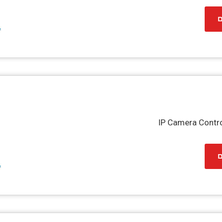
ם
IP Camera Contro
ם