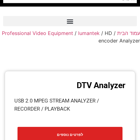
Professional Video Equipment
/
lumantek
/ HD
/
עמוד הבית
Frame Grabber
encoder Analyzer
Industrial Camera
Professional Monitors
PTZ Confrence Camera
DTV Analyzer
C-Mount Lenss
Professional Video Equipment
USB 2.0 MPEG STREAM ANALYZER /
RECORDER / PLAYBACK
Visualizer
Fiber Optic
לפרטים נוספים
AV over IP