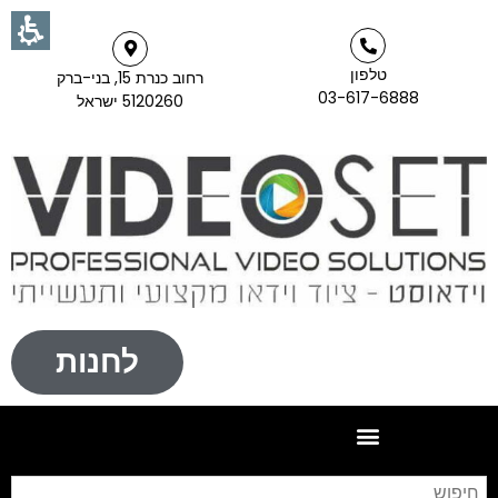
טלפון
רחוב כנרת 15, בני-ברק
03-617-6888
5120260 ישראל
לחנות
חי