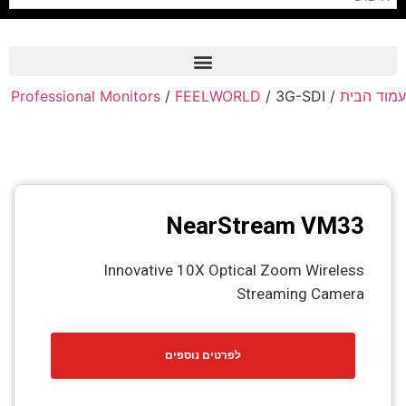
Professional Monitors
/
FEELWORLD
/ 3G-SDI
/
עמוד הבית
Frame Grabber
Industrial Camera
Professional Monitors
PTZ Confrence Camera
NearStream VM33
C-Mount Lenss
Innovative 10X Optical Zoom Wireless
Professional Video Equipment
Streaming Camera
Visualizer
Fiber Optic
לפרטים נוספים
AV over IP