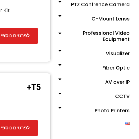
PTZ Confrence Camera
 Kit
C-Mount Lenss
Professional Video
לפרטים נוספי
Equipment
Visualizer
Fiber Optic
AV over IP
​T5+
CCTV
Photo Printers
לפרטים נוספי