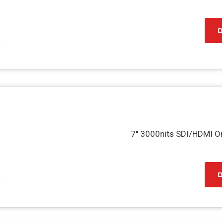
ם
7'' 3000nits SDI/HDMI O
ם