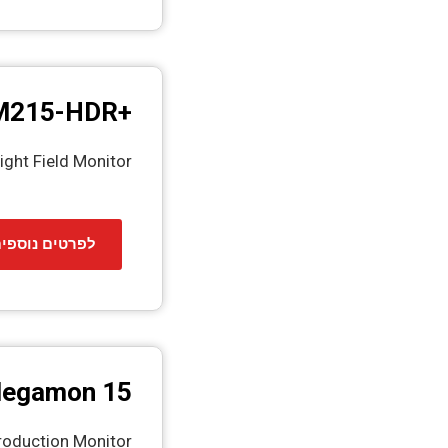
+LCM215-HDR
ight Field Monitor​
לפרטים נוספי
egamon 15
Production Monitor