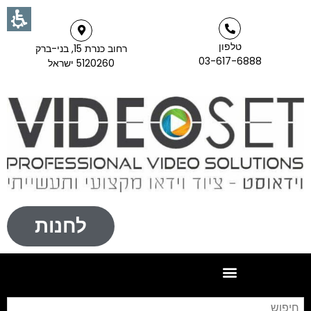
טלפון
רחוב כנרת 15, בני-ברק
03-617-6888
5120260 ישראל
לחנות
חי