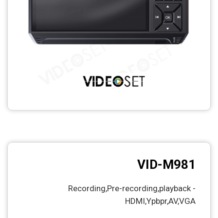
VID-M981
Recording,Pre-recording,playback -
HDMI,Ypbpr,AV,VGA