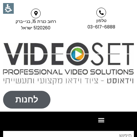
טלפון
רחוב כנרת 15, בני-ברק
03-617-6888
5120260 ישראל
לחנות
חי