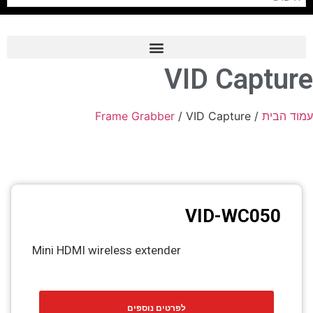
VID Capture
Frame Grabber
Industrial Camera
Frame Grabber
/ VID Capture
/
עמוד הבית
Professional Monitors
PTZ Confrence Camera
C-Mount Lenss
VID-WC050
Professional Video Equipment
Visualizer
Mini HDMI wireless extender
Fiber Optic
AV over IP
לפרטים נוספים