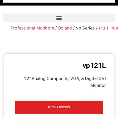
Professional Monitors
/
Boland
/ vp Series
/
עמוד הבית
Frame Grabber
Industrial Camera
Professional Monitors
PTZ Confrence Camera
vp121L
C-Mount Lenss
12″ Analog Composite, VGA, & Digital DVI
Professional Video Equipment
Monitor
Visualizer
Fiber Optic
לפרטים נוספים
AV over IP