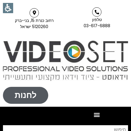
טלפון
רחוב כנרת 15, בני-ברק
03-617-6888
5120260 ישראל
לחנות
חי