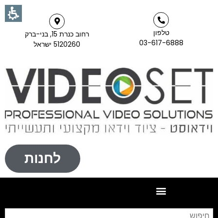
טלפון
רחוב כנרת 15, בני-ברק
03-617-6888
5120260 ישראל
לחנות
חי