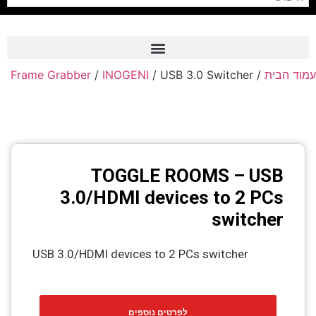
Frame Grabber
/
INOGENI
/ USB 3.0 Switcher
/
עמוד הבית
Frame Grabber
Industrial Camera
Professional Monitors
PTZ Confrence Camera
TOGGLE ROOMS – USB
C-Mount Lenss
3.0/HDMI devices to 2 PCs
switcher
Professional Video Equipment
Visualizer
USB 3.0/HDMI devices to 2 PCs switcher
Fiber Optic
AV over IP
לפרטים נוספים