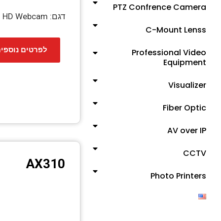
PTZ Confrence Camera
דגם: PW315 Full HD Webcam
C-Mount Lenss
לפרטים נוספי
Professional Video
Equipment
Visualizer
Fiber Optic
AV over IP
CCTV
AX310
Photo Printers