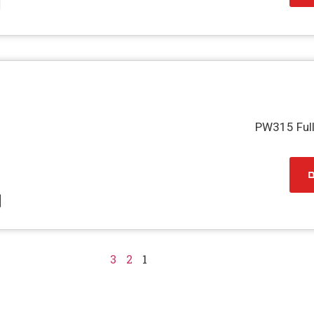
ם
3
2
1