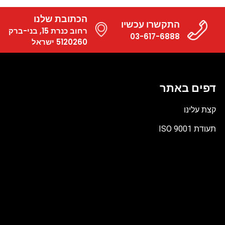
הכתובת שלנו
התקשרו עכשיו
רחוב כנרת 15, בני-ברק
03-617-6888
5120260 ישראל
דפים באתר
קצת עלינו
תעודת ISO 9001
קובץ
מסוג
PDF